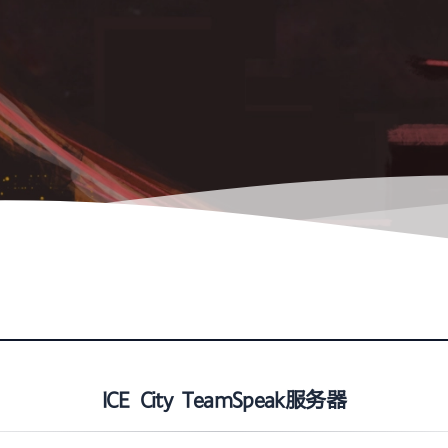
ICE City TeamSpeak服务器